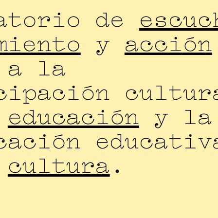
atorio de
escuc
miento
y
acción
 a la
cipación cultur
a
educación
y la
cación educativ
a
cultura
.