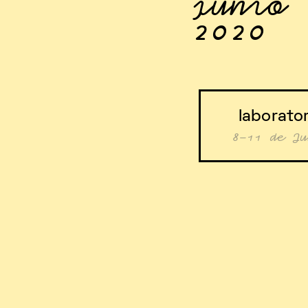
junio
2020
laborator
8-11 de Ju