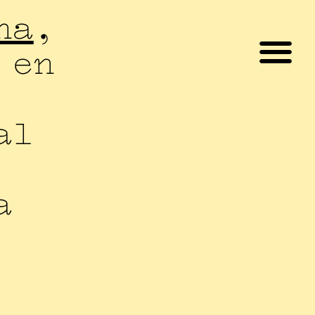
ha
,
en
al
a