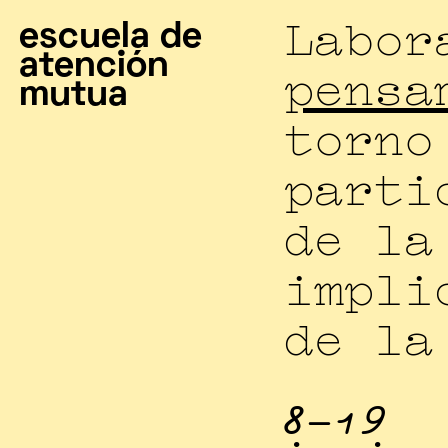
escuela de
Labor
atención
pensa
mutua
torno
parti
de l
impli
de l
8-19