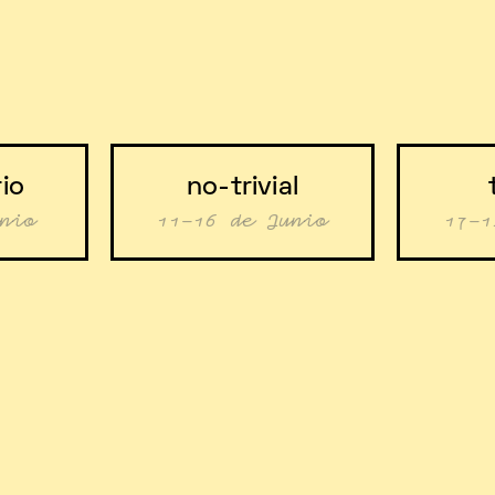
io
no-trivial
nio
11-16 de Junio
17-1